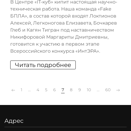
В Центре «IT-куб» кипит настоящая научно-
техническая работа. Наша команда «Fake
БПЛА», в состав которой входят Локтионов
Алексей, Легконогова Елизавета, Бочкарев
Глеб и Кагян Тигран под наставничеством
Никифоровой Маргариты Дмитриевны,
готовится к участию в первом этапе
Всероссийского конкурса «ИнтЭРА».
Читать подробнее
1
…
4
5
6
7
8
9
10
…
60
Адрес