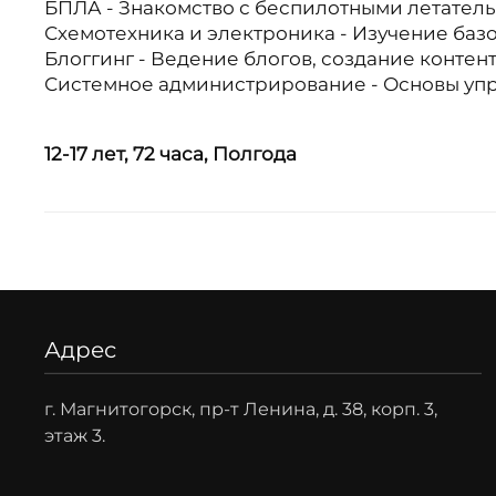
БПЛА - Знакомство с беспилотными летател
Схемотехника и электроника - Изучение баз
Блоггинг - Ведение блогов, создание контен
Системное администрирование - Основы уп
12-17 лет,
72 часа,
Полгода
Адрес
г. Магнитогорск, пр-т Ленина, д. 38, корп. 3,
этаж 3.