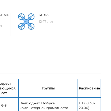
ЬНЫЕ
БПЛА
Я
12-17 лет
ет
озраст
ающихся,
Группы
Расписание
лет
Внебюджет 1 Азбука
ПТ (18.30-
6-8
компьютерной грамотности
20.00)