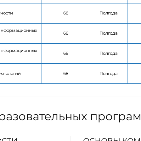
тности
68
Полгода
 информационных
68
Полгода
 информационных
68
Полгода
ехнологий
68
Полгода
бразовательных програ
ОСТИ
ОСНОВЫ КОМ