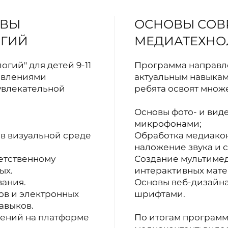
ОВЫ
ОСНОВЫ СОВ
ГИЙ
МЕДИАТЕХНО
ий" для детей 9-11
Программа направле
равлениями
актуальным навыкам
увлекательной
ребята освоят множ
Основы фото- и вид
микрофонами;
 в визуальной среде
Обработка медиакон
наложение звука и 
етственному
Создание мультиме
ых.
интерактивных мате
вания.
Основы веб-дизайна:
ов и электронных
шрифтами.
авыков.
жений на платформе
По итогам программ