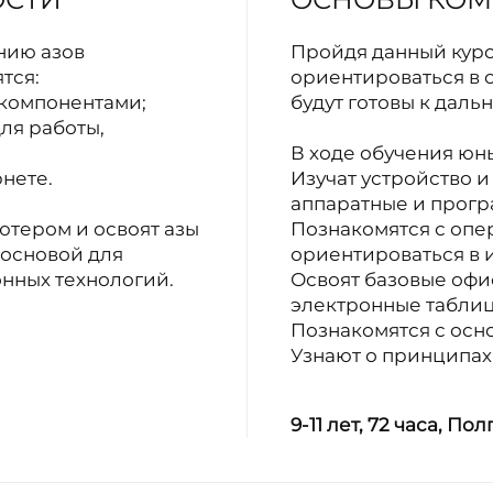
нию азов
Пройдя данный курс
тся:
ориентироваться в
 компонентами;
будут готовы к дал
ля работы,
В ходе обучения юн
нете.
Изучат устройство 
аппаратные и прог
ютером и освоят азы
Познакомятся с опе
 основой для
ориентироваться в 
нных технологий.
Освоят базовые офи
электронные таблиц
Познакомятся с осн
Узнают о принципах
9-11 лет,
72 часа, Пол