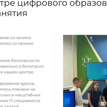
тре цифрового образова
анятия
также со своими
тились со своими
хнике безопасности.
равильно и безопасно
в нашем центре.
одержании курсов,
ились планами на
есных и масштабных
Юные IT-специалисты
е задачи!