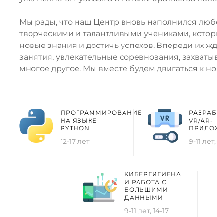
Мы рады, что наш Центр вновь наполнился лю
творческими и талантливыми учениками, котор
новые знания и достичь успехов. Впереди их 
занятия, увлекательные соревнования, захват
многое другое. Мы вместе будем двигаться к н
ПРОГРАММИРОВАНИЕ
РАЗРАБ
НА ЯЗЫКЕ
VR/AR-
PYTHON
ПРИЛО
12-17 лет
9-11 лет,
КИБЕРГИГИЕНА
И РАБОТА С
БОЛЬШИМИ
ДАННЫМИ
9-11 лет, 14-17