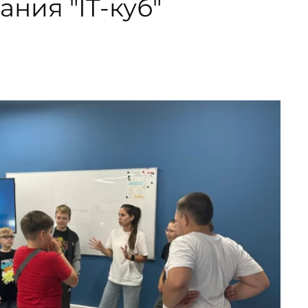
ния "IT-куб"