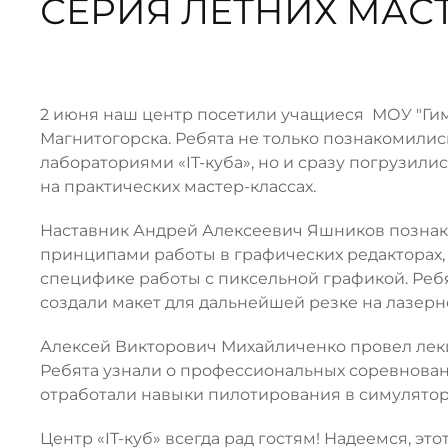
СЕРИЯ ЛЕТНИХ МАС
2 июня наш центр посетили учащиеся МОУ "Ги
Магнитогорска.
Ребята не только познакомили
лабораториями «IT-куба», но и сразу погрузили
на практических мастер-классах.
Наставник Андрей Алексеевич Яшников познак
принципами работы в графических редакторах, 
специфике работы с пиксельной графикой. Реб
создали макет для дальнейшей резке на лазерн
Алексей Викторович Михайличенко провел лек
Ребята узнали о профессиональных соревновани
отработали навыки пилотирования в симуляторе 
Центр «IT-куб» всегда рад гостям! Надеемся, это