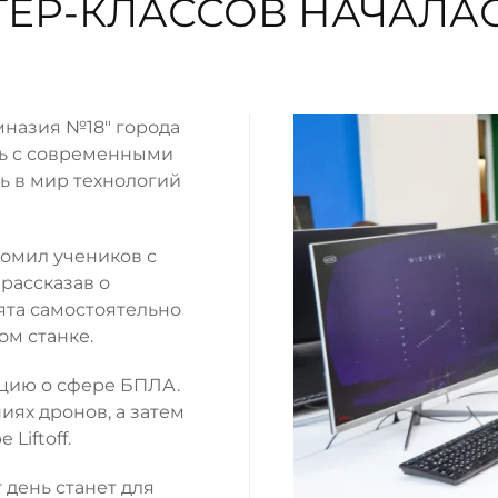
ТЕР-КЛАССОВ НАЧАЛА
мназия №18" города
сь с современными
сь в мир технологий
омил учеников с
рассказав о
ята самостоятельно
ом станке.
цию о сфере БПЛА.
ях дронов, а затем
Liftoff.
т день станет для